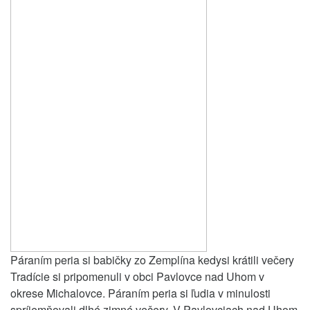
Páraním peria si babičky zo Zemplína kedysi krátili večery
Tradície si pripomenuli v obci Pavlovce nad Uhom v
okrese Michalovce. Páraním peria si ľudia v minulosti
spríjemňovali dlhé zimné večery. V Pavlovciach nad Uhom