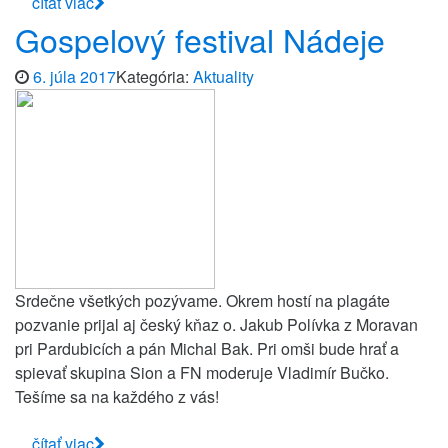
čítať viac
Gospelový festival Nádeje
6. júla 2017
Kategória:
Aktuality
Srdečne všetkých pozývame. Okrem hostí na plagáte
pozvanie prijal aj český kňaz o. Jakub Polívka z Moravan
pri Pardubicích a pán Michal Bak. Pri omši bude hrať a
spievať skupina Sion a FN moderuje Vladimír Bučko.
Tešíme sa na každého z vás!
čítať viac