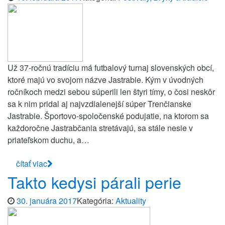
Už 37-ročnú tradíciu má futbalový turnaj slovenských obcí,
ktoré majú vo svojom názve Jastrabie. Kým v úvodných
ročníkoch medzi sebou súperili len štyri tímy, o čosi neskôr
sa k nim pridal aj najvzdialenejší súper Trenčianske
Jastrabie. Športovo-spoločenské podujatie, na ktorom sa
každoročne Jastrabčania stretávajú, sa stále nesie v
priateľskom duchu, a…
čítať viac
Takto kedysi párali perie
30. januára 2017
Kategória:
Aktuality