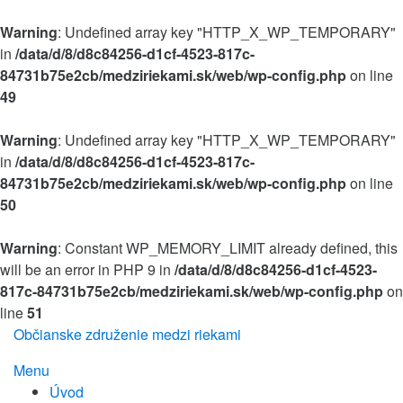
Warning
: Undefined array key "HTTP_X_WP_TEMPORARY"
in
/data/d/8/d8c84256-d1cf-4523-817c-
84731b75e2cb/medziriekami.sk/web/wp-config.php
on line
49
Warning
: Undefined array key "HTTP_X_WP_TEMPORARY"
in
/data/d/8/d8c84256-d1cf-4523-817c-
84731b75e2cb/medziriekami.sk/web/wp-config.php
on line
50
Warning
: Constant WP_MEMORY_LIMIT already defined, this
will be an error in PHP 9 in
/data/d/8/d8c84256-d1cf-4523-
817c-84731b75e2cb/medziriekami.sk/web/wp-config.php
on
line
51
Preskočiť
Občianske združenie medzi riekami
na
Menu
obsah
Úvod