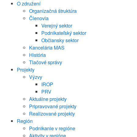
O združení
Organizačná štruktúra
Členovia
Verejný sektor
Podnikateľský sektor
Občiansky sektor
Kancelária MAS
História
Tlačové správy
Projekty
Výzvy
IROP
PRV
Aktuálne projekty
Pripravované projekty
Realizované projekty
Región
Podnikanie v regióne
Aktivity v regióne