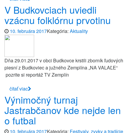
V Budkovciach uviedli
vzácnu folklórnu prvotinu
10. februára 2017
Kategória:
Aktuality
Dňa 29.01.2017 v obci Budkovce krstili zborník ľudových
piesní z Budkoviec a južného Zemplína „NA VALAĽE“
pozrite si reportáž TV Zemplín
čítať viac
Výnimočný turnaj
Jastrabčanov kde nejde len
o futbal
10. februára 2017
Kategória:
Festivaly, zvyky a tradície