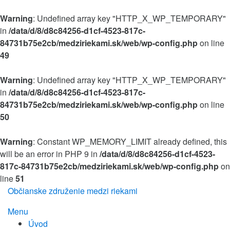
Warning
: Undefined array key "HTTP_X_WP_TEMPORARY"
in
/data/d/8/d8c84256-d1cf-4523-817c-
84731b75e2cb/medziriekami.sk/web/wp-config.php
on line
49
Warning
: Undefined array key "HTTP_X_WP_TEMPORARY"
in
/data/d/8/d8c84256-d1cf-4523-817c-
84731b75e2cb/medziriekami.sk/web/wp-config.php
on line
50
Warning
: Constant WP_MEMORY_LIMIT already defined, this
will be an error in PHP 9 in
/data/d/8/d8c84256-d1cf-4523-
817c-84731b75e2cb/medziriekami.sk/web/wp-config.php
on
line
51
Preskočiť
Občianske združenie medzi riekami
na
Menu
obsah
Úvod