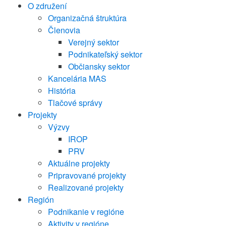
O združení
Organizačná štruktúra
Členovia
Verejný sektor
Podnikateľský sektor
Občiansky sektor
Kancelária MAS
História
Tlačové správy
Projekty
Výzvy
IROP
PRV
Aktuálne projekty
Pripravované projekty
Realizované projekty
Región
Podnikanie v regióne
Aktivity v regióne