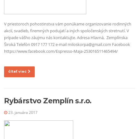
V priestoroch pohostinstva vám ponúkame organizovanie rodinných
akcií, svadieb, firemných podujatí a iných spoločenských stretnutí. V
prípade vášho záujmu nás kontaktujte. Adresa Hlavná, Zemplínska
Široká Telefón 0917 177 172 e-mail miloskorpa@gmail.com Facebook
https://www.facebook.com/Espresso-Maja-253016511465494/
čítať viac
Rybárstvo Zemplín s.r.o.
23. januára 2017