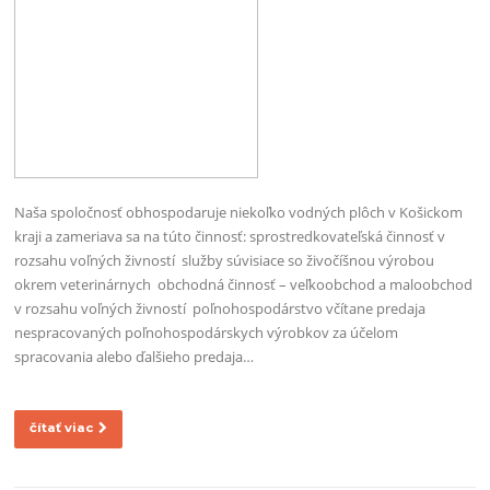
Naša spoločnosť obhospodaruje niekoľko vodných plôch v Košickom
kraji a zameriava sa na túto činnosť: sprostredkovateľská činnosť v
rozsahu voľných živností služby súvisiace so živočíšnou výrobou
okrem veterinárnych obchodná činnosť – veľkoobchod a maloobchod
v rozsahu voľných živností poľnohospodárstvo včítane predaja
nespracovaných poľnohospodárskych výrobkov za účelom
spracovania alebo ďalšieho predaja…
čítať viac