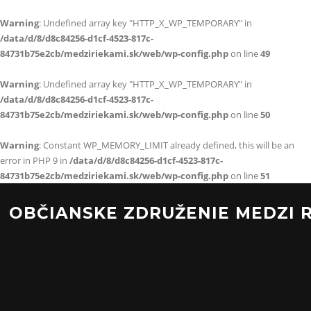
Warning
: Undefined array key "HTTP_X_WP_TEMPORARY" in
/data/d/8/d8c84256-d1cf-4523-817c-
84731b75e2cb/medziriekami.sk/web/wp-config.php
on line
49
Warning
: Undefined array key "HTTP_X_WP_TEMPORARY" in
/data/d/8/d8c84256-d1cf-4523-817c-
84731b75e2cb/medziriekami.sk/web/wp-config.php
on line
50
Warning
: Constant WP_MEMORY_LIMIT already defined, this will be an
error in PHP 9 in
/data/d/8/d8c84256-d1cf-4523-817c-
84731b75e2cb/medziriekami.sk/web/wp-config.php
on line
51
Preskočiť
na
OBČIANSKE ZDRUŽENIE MEDZI 
obsah