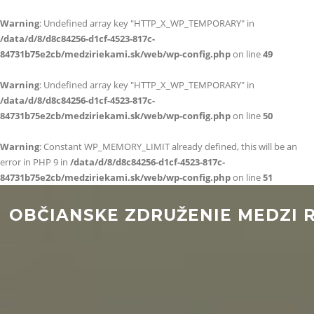
Warning
: Undefined array key "HTTP_X_WP_TEMPORARY" in
/data/d/8/d8c84256-d1cf-4523-817c-
84731b75e2cb/medziriekami.sk/web/wp-config.php
on line
49
Warning
: Undefined array key "HTTP_X_WP_TEMPORARY" in
/data/d/8/d8c84256-d1cf-4523-817c-
84731b75e2cb/medziriekami.sk/web/wp-config.php
on line
50
Warning
: Constant WP_MEMORY_LIMIT already defined, this will be an
error in PHP 9 in
/data/d/8/d8c84256-d1cf-4523-817c-
84731b75e2cb/medziriekami.sk/web/wp-config.php
on line
51
Preskočiť na obsah
OBČIANSKE ZDRUŽENIE MEDZI 