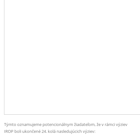
Týmto oznamujeme potencionálnym žiadateľom, že v rámci výziev
IROP boli ukončené 24. kolá nasledujúcich výziev: